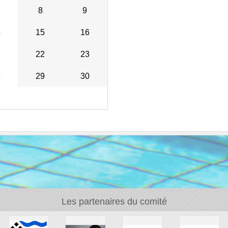
8
9
4
15
16
1
22
23
8
29
30
Les partenaires du comité